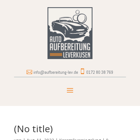


info@aufbereitung-lev.de
0172 80 38 769
(No title)