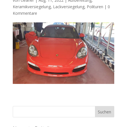
von
cleaner
|
Aug. 11, 2022
|
Aufbereitung
,
Keramikversiegelung
,
Lackversiegelung
,
Polituren
|
0
Kommentare