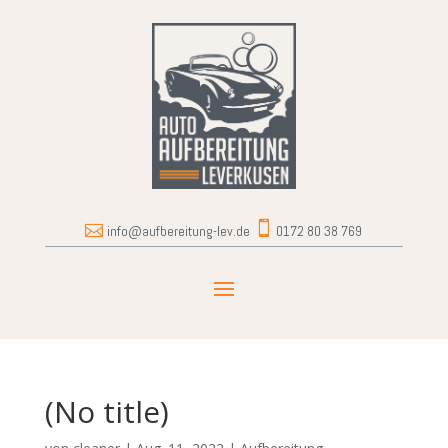


info@aufbereitung-lev.de
0172 80 38 769
(No title)