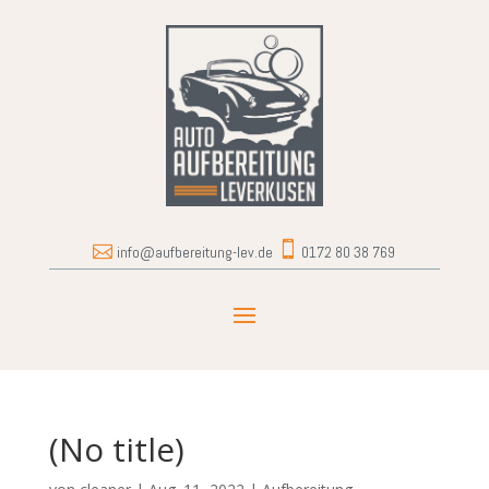


info@aufbereitung-lev.de
0172 80 38 769
(No title)