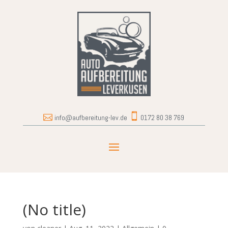


info@aufbereitung-lev.de
0172 80 38 769
(No title)