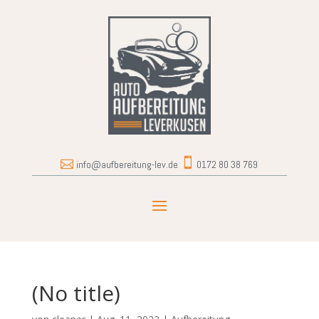


info@aufbereitung-lev.de
0172 80 38 769
(No title)