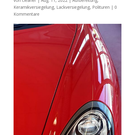
von
cleaner
|
Aug. 11, 2022
|
Aufbereitung
,
Keramikversiegelung
,
Lackversiegelung
,
Polituren
|
0
Kommentare