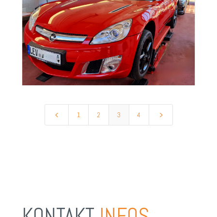
4
5
1
2
3
4
KONTAKT 
INFOS